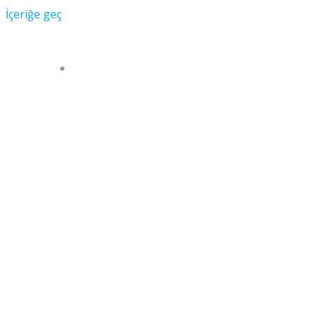
İçeriğe geç
KURUMSAL