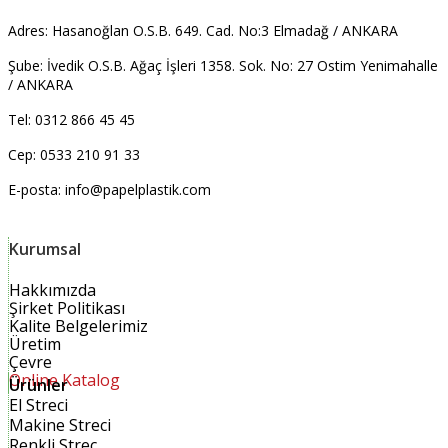
Adres: Hasanoğlan O.S.B. 649. Cad. No:3 Elmadağ / ANKARA
Şube: İvedik O.S.B. Ağaç İşleri 1358. Sok. No: 27 Ostim Yenimahalle
/ ANKARA
Tel: 0312 866 45 45
Cep: 0533 210 91 33
E-posta: info@papelplastik.com
Kurumsal
Hakkımızda
Şirket Politikası
Kalite Belgelerimiz
Üretim
Çevre
Online Katalog
Ürünler
El Streci
Makine Streci
Renkli Streç