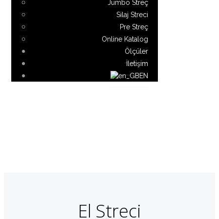
Jumbo Streç
Silaj Streci
Pre Streç
Online Katalog
Ölçüler
İletişim
EN
El Streci